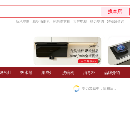
新风空调
聪明油烟机
冰箱洗衣机
大屏电视
格力空调
好物超值购
燃气灶
热水器
集成灶
洗碗机
消毒柜
品牌介绍
努力加载中，请稍后...