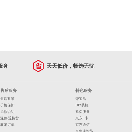
服务
天天低价，畅选无忧
售后服务
特色服务
售后政策
夺宝岛
价格保护
DIY装机
退款说明
延保服务
返修/退换货
京东E卡
取消订单
京东通信
京鱼座智能