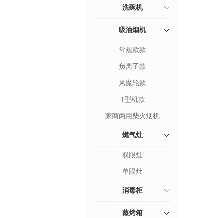
洗碗机
吸油烟机
常规款款
负离子款
风魔轮款
T型机款
家商两用柴火烟机
燃气灶
双眼灶
单眼灶
消毒柜
蒸烤箱